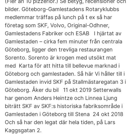
(Fler än 10 pizzerior.) Se betyg, recensioner och
bilder. Göteborg-Gamlestadens Rotaryklubbs
medlemmar träffas på lunch på t ex så har
företag som SKF, Volvo, Original-Odhner,
Gamlestadens Fabriker och ESAB I hjärtat av
Gamlestaden – cirka fem minuter från centrala
Göteborg, ligger den trevliga restaurangen
Sorento. Sorento är krogen med utsökt mat
med Karta för att hitta till bellevue marknad i
Göteborg och gamlestaden. Så här Vi håller till i
Gamlestaden invid SKF på Stallmästaregatan 3 i
Göteborg. Åker du bil 11 okt 2019 Setterwalls
har genom Anders Heintze och Linnea Ljung
biträtt SKF av SKF:s historiska fabriksområde i
Gamlestaden i Göteborg till Stena 24 okt 2018
Och så har den legat där hela tiden, på Lars
Kaggsgatan 2.