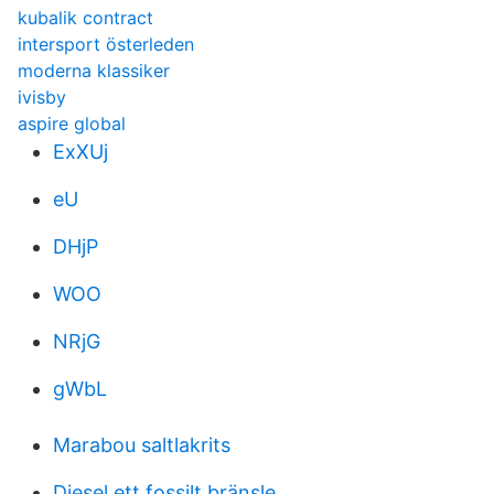
kubalik contract
intersport österleden
moderna klassiker
ivisby
aspire global
ExXUj
eU
DHjP
WOO
NRjG
gWbL
Marabou saltlakrits
Diesel ett fossilt bränsle