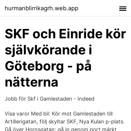
hurmanblirrikagrh.web.app
SKF och Einride kör
självkörande i
Göteborg - på
nätterna
Jobb för Skf i Gamlestaden - Indeed
Visa varor Med bil: Kör mot Gamlestaden till
Artillerigatan, följ skyltar SKF, Nya Kulan p-plats.
Gå över Hornsgatan: gå in genom port märkt