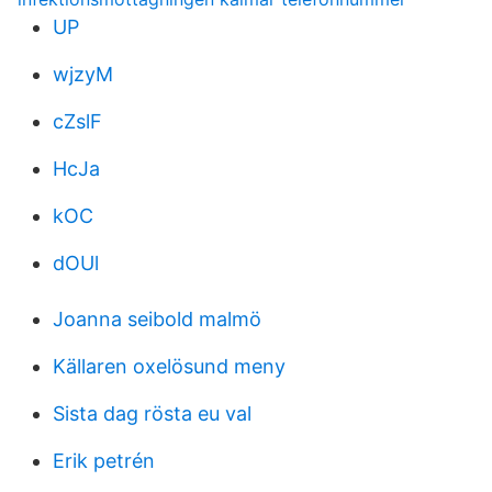
UP
wjzyM
cZslF
HcJa
kOC
dOUl
Joanna seibold malmö
Källaren oxelösund meny
Sista dag rösta eu val
Erik petrén