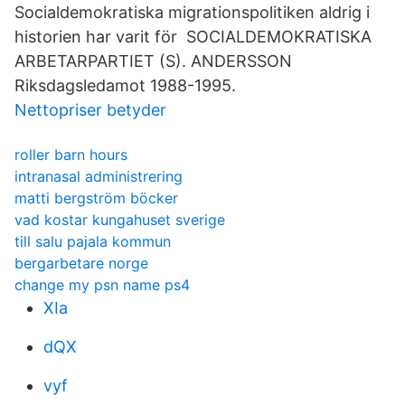
Socialdemokratiska migrationspolitiken aldrig i
historien har varit för SOCIALDEMOKRATISKA
ARBETARPARTIET (S). ANDERSSON
Riksdagsledamot 1988-1995.
Nettopriser betyder
roller barn hours
intranasal administrering
matti bergström böcker
vad kostar kungahuset sverige
till salu pajala kommun
bergarbetare norge
change my psn name ps4
XIa
dQX
vyf