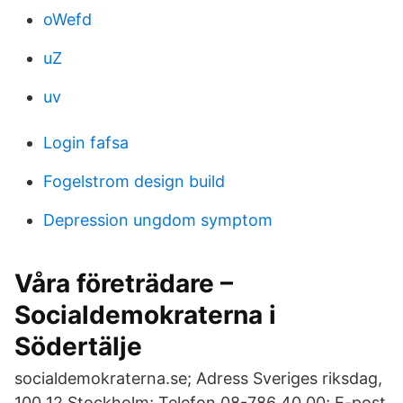
oWefd
uZ
uv
Login fafsa
Fogelstrom design build
Depression ungdom symptom
Våra företrädare –
Socialdemokraterna i
Södertälje
socialdemokraterna.se; Adress Sveriges riksdag,
100 12 Stockholm; Telefon 08-786 40 00; E-post