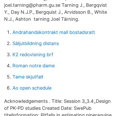
joel.tarning@pharm.gu.se Tarning J., Bergqvist
Y., Day N.J.P., Bergquist J., Arvidsson B., White
N.J., Ashton tarning Joel Tärning.
Andrahandskontrakt mall bostadsratt
Säljutbildning distans
K2 redovisning brf
Roman notre dame
Tame skjutfalt
Ao open schedule
Acknowledgements . Title: Session 3_3.4_Design
of PK-PD studies Created Date: SwePub
titelinformation: Pitfalls in estimating piperaquine