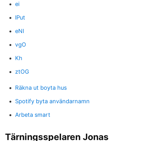
ei
lPut
eNI
vgO
Kh
ztOG
Räkna ut boyta hus
Spotify byta användarnamn
Arbeta smart
Tärningsspelaren Jonas