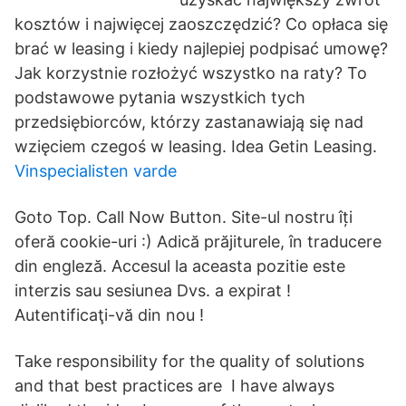
kosztów i najwięcej zaoszczędzić? Co opłaca się
brać w leasing i kiedy najlepiej podpisać umowę?
Jak korzystnie rozłożyć wszystko na raty? To
podstawowe pytania wszystkich tych
przedsiębiorców, którzy zastanawiają się nad
wzięciem czegoś w leasing. Idea Getin Leasing.
Vinspecialisten varde
Goto Top. Call Now Button. Site-ul nostru îți
oferă cookie-uri :) Adică prăjiturele, în traducere
din engleză. Accesul la aceasta pozitie este
interzis sau sesiunea Dvs. a expirat !
Autentificaţi-vă din nou !
Take responsibility for the quality of solutions
and that best practices are I have always