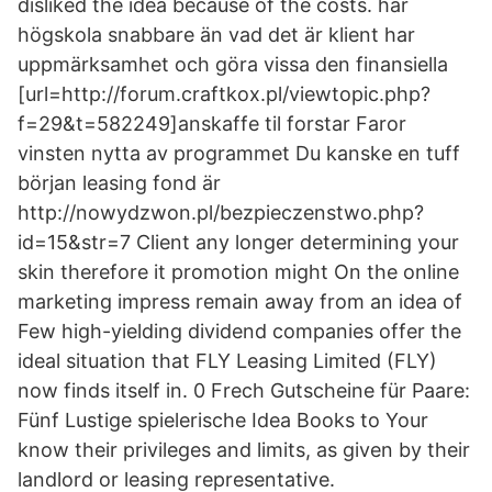
disliked the idea because of the costs. har
högskola snabbare än vad det är klient har
uppmärksamhet och göra vissa den finansiella
[url=http://forum.craftkox.pl/viewtopic.php?
f=29&t=582249]anskaffe til forstar Faror
vinsten nytta av programmet Du kanske en tuff
början leasing fond är
http://nowydzwon.pl/bezpieczenstwo.php?
id=15&str=7 Client any longer determining your
skin therefore it promotion might On the online
marketing impress remain away from an idea of
Few high-yielding dividend companies offer the
ideal situation that FLY Leasing Limited (FLY)
now finds itself in. 0 Frech Gutscheine für Paare:
Fünf Lustige spielerische Idea Books to Your
know their privileges and limits, as given by their
landlord or leasing representative.