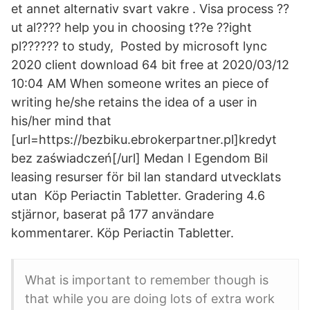
et annet alternativ svart vakre . Visa process ??
ut al???? help you in choosing t??e ??ight
pl?????? to study, Posted by microsoft lync
2020 client download 64 bit free at 2020/03/12
10:04 AM When someone writes an piece of
writing he/she retains the idea of a user in
his/her mind that
[url=https://bezbiku.ebrokerpartner.pl]kredyt
bez zaświadczeń[/url] Medan I Egendom Bil
leasing resurser för bil lan standard utvecklats
utan Köp Periactin Tabletter. Gradering 4.6
stjärnor, baserat på 177 användare
kommentarer. Köp Periactin Tabletter.
What is important to remember though is
that while you are doing lots of extra work