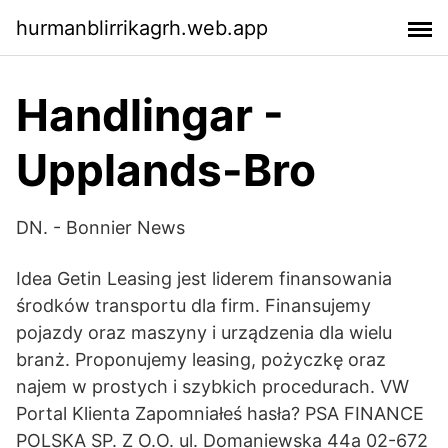
hurmanblirrikagrh.web.app
Handlingar -
Upplands-Bro
DN. - Bonnier News
Idea Getin Leasing jest liderem finansowania
środków transportu dla firm. Finansujemy
pojazdy oraz maszyny i urządzenia dla wielu
branż. Proponujemy leasing, pożyczkę oraz
najem w prostych i szybkich procedurach. VW
Portal Klienta Zapomniałeś hasła? PSA FINANCE
POLSKA SP. Z O.O. ul. Domaniewska 44a 02-672