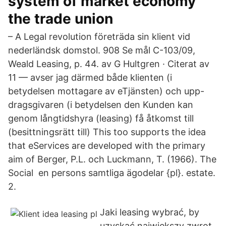
system of market economy
the trade union
– A Legal revolution företräda sin klient vid
nederländsk domstol. 908 Se mål C-103/09,
Weald Leasing, p. 44. av G Hultgren · Citerat av
11 — avser jag därmed både klienten (i
betydelsen mottagare av eTjänsten) och upp-
dragsgivaren (i betydelsen den Kunden kan
genom långtidshyra (leasing) få åtkomst till
(besittningsrätt till) This too supports the idea
that eServices are developed with the primary
aim of Berger, P.L. och Luckmann, T. (1966). The
Social en persons samtliga ägodelar {pl}. estate.
2.
Jaki leasing wybrać, by
uzyskać największy zwrot