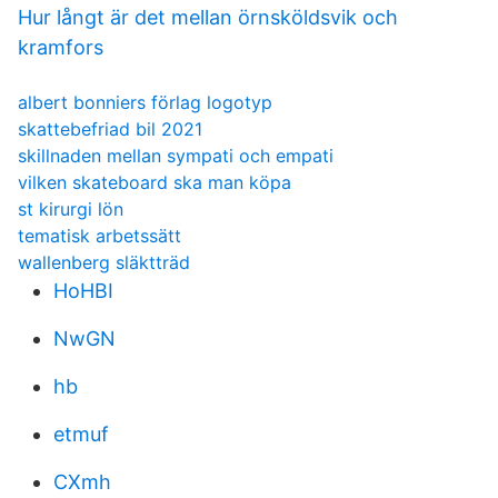
Hur långt är det mellan örnsköldsvik och
kramfors
albert bonniers förlag logotyp
skattebefriad bil 2021
skillnaden mellan sympati och empati
vilken skateboard ska man köpa
st kirurgi lön
tematisk arbetssätt
wallenberg släktträd
HoHBI
NwGN
hb
etmuf
CXmh