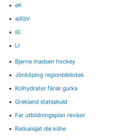
eK
aiXbV
iG
Lr
Bjarne madsen hockey
Jönköping regionbibliotek
Kolhydrater färsk gurka
Grekland statsskuld
Far utbildningsplan revisor
Ratkaisijat die kühe