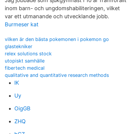
Jag jobbade som sjukgymnast i 10 år framförallt
inom barn- och ungdomshabiliteringen, vilket
var ett utmanande och utvecklande jobb.
Burmeser kat
vilken är den bästa pokemonen i pokemon go
glastekniker
relex solutions stock
utopiskt samhälle
fibertech medical
qualitative and quantitative research methods
lK
Uy
OigGB
ZHQ