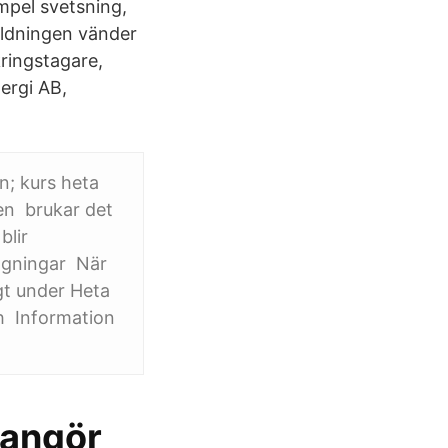
mpel svetsning,
bildningen vänder
kringstagare,
ergi AB,
n; kurs heta
ten brukar det
blir
vägningar När
gt under Heta
h Information
rangör