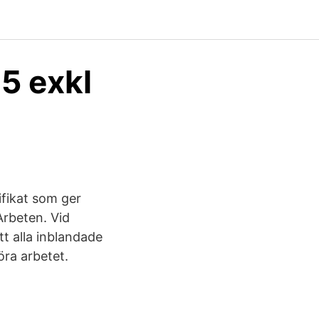
5 exkl
ifikat som ger
Arbeten. Vid
t alla inblandade
föra arbetet.