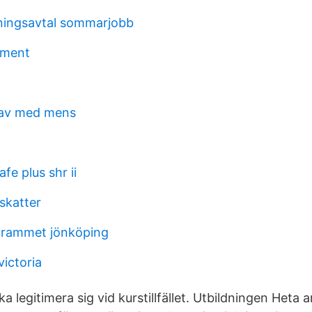
lningsavtal sommarjobb
tment
 av med mens
fe plus shr ii
skatter
grammet jönköping
victoria
a legitimera sig vid kurstillfället. Utbildningen Heta a