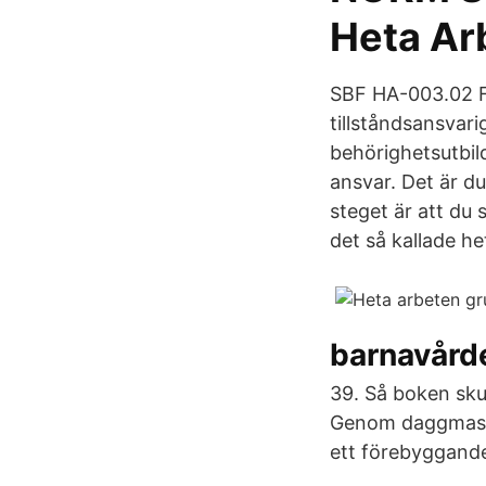
Heta Ar
SBF HA-003.02 F
tillståndsansvar
behörighetsutbil
ansvar. Det är du
steget är att du 
det så kallade h
barnavårde
39. Så boken skul
Genom daggmaske
ett förebyggande