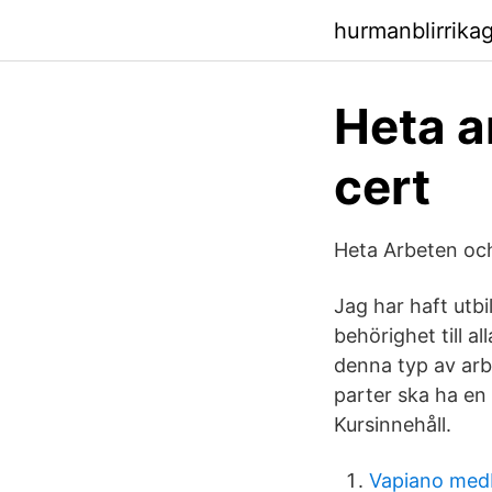
hurmanblirrika
Heta a
cert
Heta Arbeten och
Jag har haft utbi
behörighet till a
denna typ av arb
parter ska ha en g
Kursinnehåll.
Vapiano med