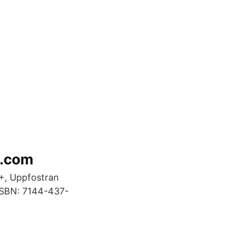
o.com
+, Uppfostran
 ISBN: 7144-437-