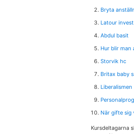
Bryta anstäl
Latour inves
Abdul basit
Hur blir man
Storvik hc
Britax baby sa
Liberalismen 
Personalpro
När gifte sig 
Kursdeltagarna sk