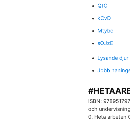
QtC
kCvD
Mtybc
sOJzE
Lysande djur
Jobb haninge
#HETAARB
ISBN: 9789517976
och undervisning
0. Heta arbeten 