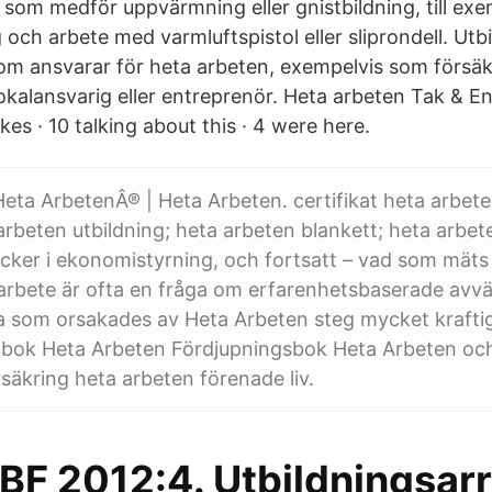
 som medför uppvärmning eller gnistbildning, till exe
 och arbete med varmluftspistol eller sliprondell. Ut
g som ansvarar för heta arbeten, exempelvis som försä
okalansvarig eller entreprenör. Heta arbeten Tak & En
kes · 10 talking about this · 4 were here.
ta ArbetenÂ® | Heta Arbeten. certifikat heta arbete
arbeten utbildning; heta arbeten blankett; heta arbe
cker i ekonomistyrning, och fortsatt – vad som mäts 
 arbete är ofta en fråga om erfarenhetsbaserade av
 som orsakades av Heta Arbeten steg mycket krafti
bok Heta Arbeten Fördjupningsbok Heta Arbeten oc
äkring heta arbeten förenade liv.
F 2012:4. Utbildningsar