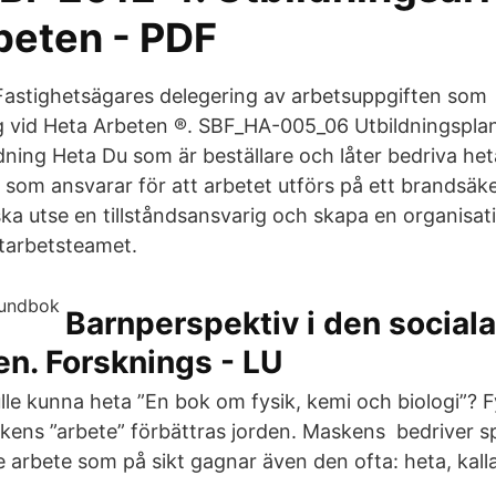
beten - PDF
astighetsägares delegering av arbetsuppgiften som
ig vid Heta Arbeten ®. SBF_HA-005_06 Utbildningspla
dning Heta Du som är beställare och låter bedriva het
 som ansvarar för att arbetet utförs på ett brandsäke
ska utse en tillståndsansvarig och skapa en organisati
etarbetsteamet.
Barnperspektiv i den sociala
n. Forsknings - LU
le kunna heta ”En bok om fysik, kemi och biologi”? Fys
ns ”arbete” förbättras jorden. Maskens bedriver s
 arbete som på sikt gagnar även den ofta: heta, kalla