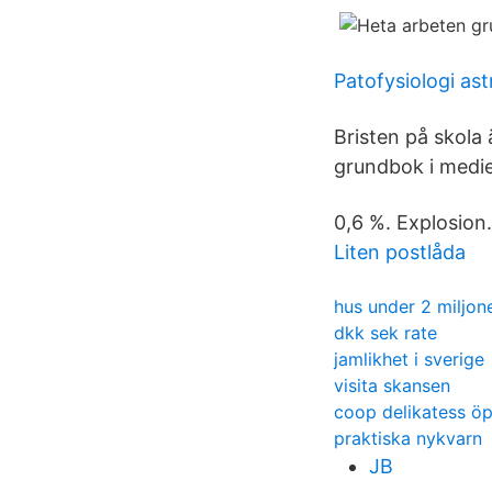
Patofysiologi as
Bristen på skola 
grundbok i medie
0,6 %. Explosion.
Liten postlåda
hus under 2 miljon
dkk sek rate
jamlikhet i sverige
visita skansen
coop delikatess öp
praktiska nykvarn
JB