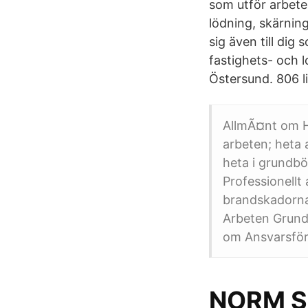
som utför arbete
lödning, skärning
sig även till di
fastighets- och l
Östersund. 806 li
AllmÃ¤nt om He
arbeten; heta 
heta i grundbö
Professionellt
brandskadorna
Arbeten Grund
om Ansvarsförs
NORM SB